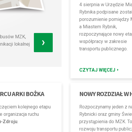
4 sierpnia w Urzędzie Mi
Rybnika podpisane zosta
porozumienie pomiędzy
a Miastem Rybnik,
rozpoczynające nowy et
tobusów MZK,
›
współpracy w zakresie
ikacji lokalnej
transportu publicznego.
CZYTAJ WIĘCEJ
RCU ARKI BOŻKA
NOWY ROZDZIAŁ W H
oczęciem kolejnego etapu
Rozpoczynamy jeden z naj
 organizacja ruchu
Rybnicki oraz gminy Świe
u-Zdroju
.
przystąpienia do MZK. To 
rozwoju transportu publi