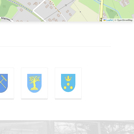
Leaflet
|
© OpenStreetMap