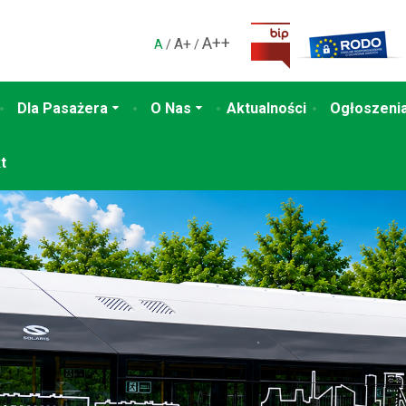
A++
A+
A
/
/
Dla Pasażera
O Nas
Aktualności
Ogłoszenia
t