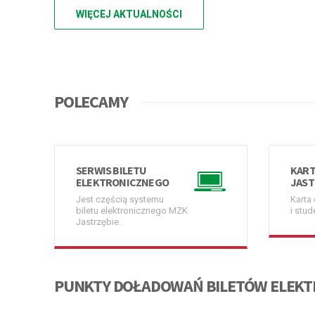
WIĘCEJ AKTUALNOŚCI
POLECAMY
SERWIS BILETU
KART
ELEKTRONICZNEGO
JAST
Jest częścią systemu
Karta 
biletu elektronicznego MZK
i stud
Jastrzębie.
PUNKTY DOŁADOWAŃ BILETÓW ELEK