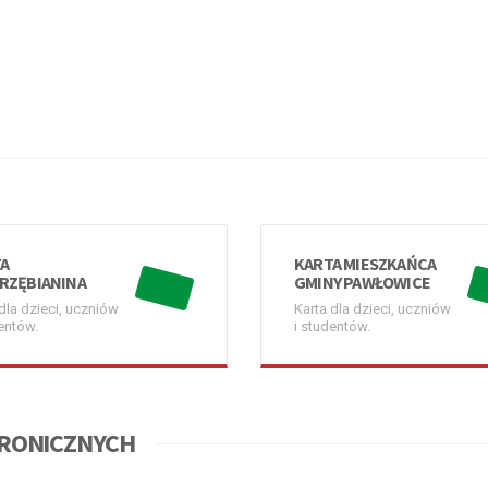
A
KARTA MIESZKAŃCA
RZĘBIANINA
GMINY PAWŁOWICE
dla dzieci, uczniów
Karta dla dzieci, uczniów
entów.
i studentów.
TRONICZNYCH