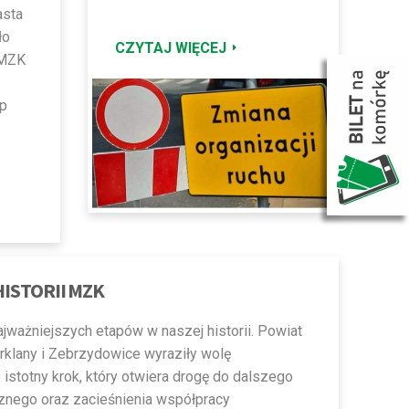
asta
ło
CZYTAJ WIĘCEJ
 MZK
ap
ISTORII MZK
ważniejszych etapów w naszej historii. Powiat
rklany i Zebrzydowice wyraziły wolę
istotny krok, który otwiera drogę do dalszego
cznego oraz zacieśnienia współpracy