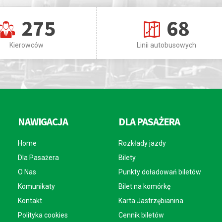
275
68
Kierowców
Linii autobusowych
NAWIGACJA
DLA PASAŻERA
Home
Rozkłady jazdy
Dla Pasażera
Bilety
O Nas
Punkty doładowań biletów
Komunikaty
Bilet na komórkę
Kontakt
Karta Jastrzębianina
Polityka cookies
Cennik biletów