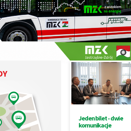
DY
Jeden bilet - dwie
komunikacje