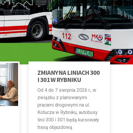
ZMIANY NA LINIACH 300
I 301 W RYBNIKU
Od 4 do 7 sierpnia 2026 r., w
związku z planowanymi
pracami drogowymi na ul.
Kotucza w Rybniku, autobusy
linii 300 i 301 będą kursowały
trasą objazdową.