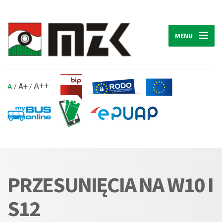
MENU
A++
A+
A
/
/
PRZESUNIĘCIA NA W10 I
S12