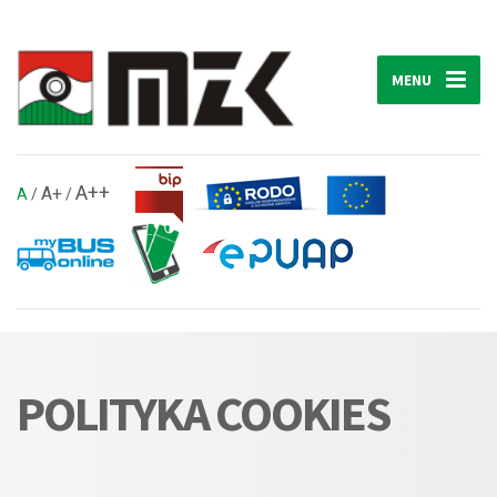
MENU
A++
A+
A
/
/
POLITYKA COOKIES