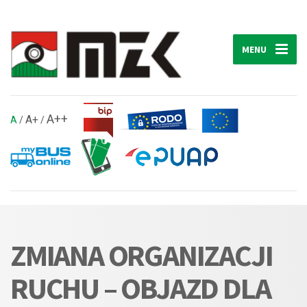
MENU
A++
A+
A
/
/
ZMIANA ORGANIZACJI
RUCHU – OBJAZD DLA