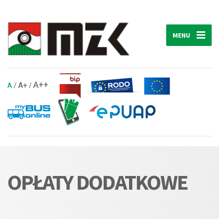
MENU
A++
A+
A
/
/
OPŁATY DODATKOWE