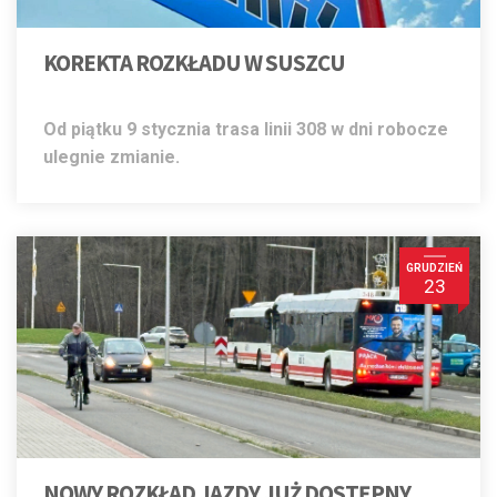
KOREKTA ROZKŁADU W SUSZCU
Od piątku 9 stycznia trasa linii 308 w dni robocze
ulegnie zmianie.
GRUDZIEŃ
23
NOWY ROZKŁAD JAZDY JUŻ DOSTĘPNY