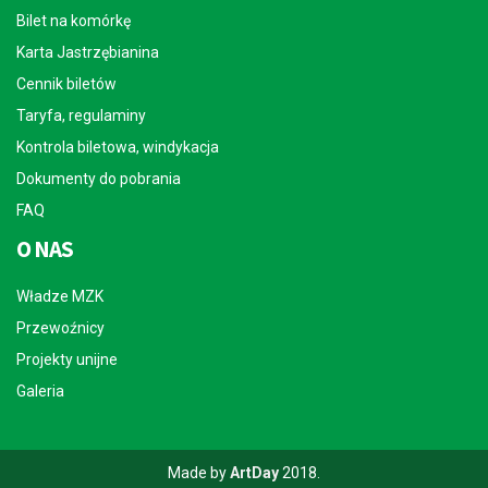
Bilet na komórkę
Karta Jastrzębianina
Cennik biletów
Taryfa, regulaminy
Kontrola biletowa, windykacja
Dokumenty do pobrania
FAQ
O NAS
Władze MZK
Przewoźnicy
Projekty unijne
Galeria
Made by
ArtDay
2018.