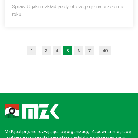
Sprawdź jaki rozkład jazdy obowiązuje na przełomie
roku.
1
...
3
4
5
6
7
...
40
MZK jest prężnie rozwijającą się organizacją. Zapewnia integrację