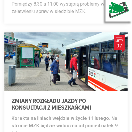
Pomiędzy 8.30 a 11.00 wystąpią problemy w
załatwieniu spraw w siedzibie MZK.
LUTY
07
ZMIANY ROZKŁADU JAZDY PO
KONSULTACJI Z MIESZKAŃCAMI
Korekta na liniach wejdzie w życie 11 lutego. Na
stronie MZK będzie widoczna od poniedziałek 9