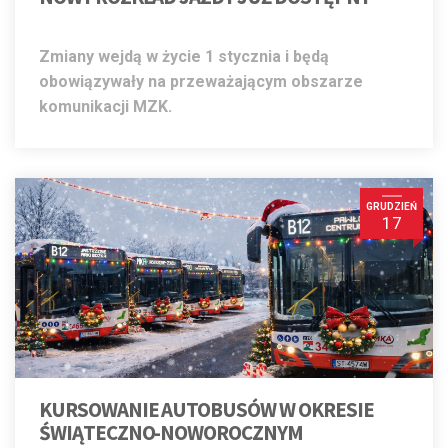
Zmiany wejdą w życie 1 stycznia i będą
obowiązywały na przeważającym obszarze
komunikacji MZK.
GRUDZIEŃ
17
KURSOWANIE AUTOBUSÓW W OKRESIE
ŚWIĄTECZNO-NOWOROCZNYM