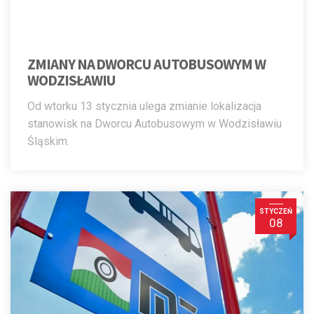
ZMIANY NA DWORCU AUTOBUSOWYM W
WODZISŁAWIU
Od wtorku 13 stycznia ulega zmianie lokalizacja
stanowisk na Dworcu Autobusowym w Wodzisławiu
Śląskim.
STYCZEŃ
08