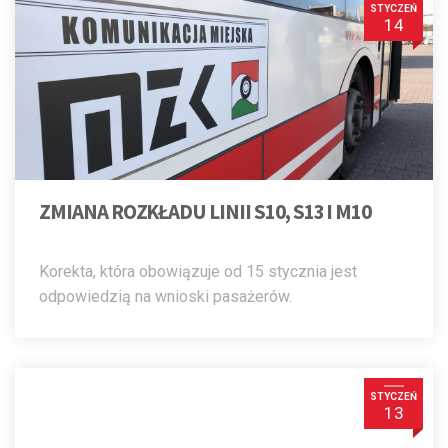
STYCZEŃ
14
ZMIANA ROZKŁADU LINII S10, S13 I M10
Korekta, która obowiązuje od 15 stycznia jest
odpowiedzią na wnioski pasażerów.
STYCZEŃ
13