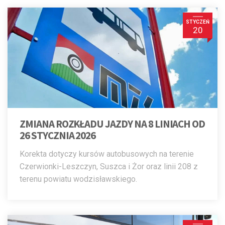
STYCZEŃ
20
ZMIANA ROZKŁADU JAZDY NA 8 LINIACH OD
26 STYCZNIA 2026
Korekta dotyczy kursów autobusowych na terenie
Czerwionki-Leszczyn, Suszca i Żor oraz linii 208 z
terenu powiatu wodzisławskiego.