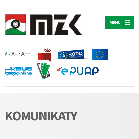
MENU
A++
A+
A
/
/
KOMUNIKATY