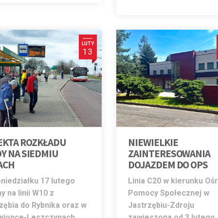
LUTY
13
EKTA ROZKŁADU
NIEWIELKIE
Y NA SIEDMIU
ZAINTERESOWANIA
ACH
DOJAZDEM DO OPS
niedziałku 17 lutego
Linia C20 w kierunku Oś
y na linii W10 z
Pomocy Społecznej w
zębia do Rybnika oraz w
Jastrzębiu-Zdroju
wionce-Leszczynach.
zawieszona od 3 lutego.