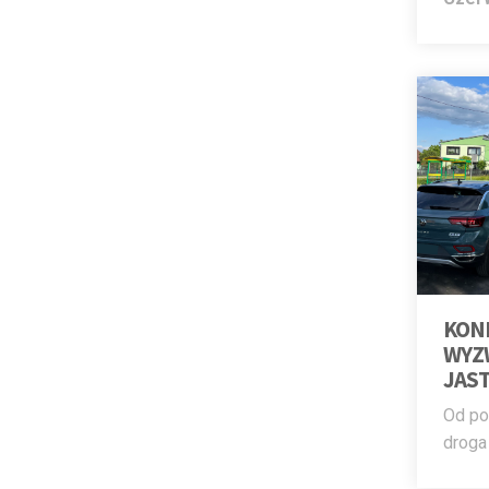
KON
WYZ
JAS
Od po
droga