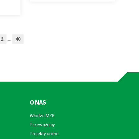
12
...
40
O NAS
Władze MZK
Przewoźnicy
Projekty unijne