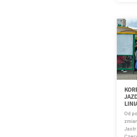
KOR
JAZD
LINI
Od po
zmian
Jastr
Czer