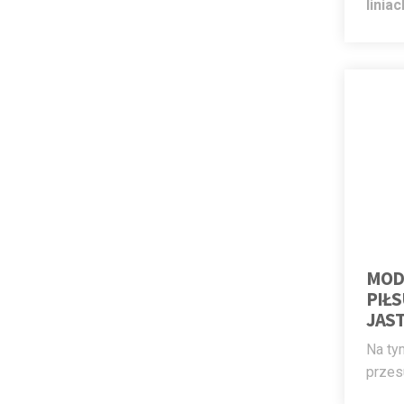
liniac
MOD
PIŁ
JAS
Na ty
przes