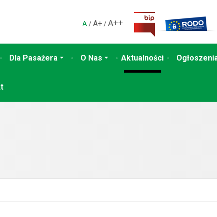
A++
A+
A
/
/
Dla Pasażera
O Nas
Aktualności
Ogłoszenia
t