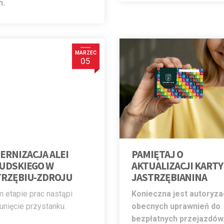
h.
MARZEC
05
ERNIZACJA ALEI
PAMIĘTAJ O
SUDSKIEGO W
AKTUALIZACJI KARTY
TRZĘBIU-ZDROJU
JASTRZĘBIANINA
m etapie prac nastąpi
Konieczna jest autoryza
unięcie przystanku.
obecnych uprawnień do
bezpłatnych przejazdó