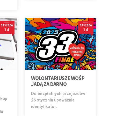
STYCZEŃ
STYCZEŃ
14
14
WOLONTARIUSZE WOŚP
JADĄ ZA DARMO
Do bezpłatnych przejazdów
akup
26 stycznia upoważnia
identyfikator.
du