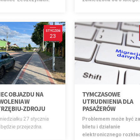
STYCZEŃ
23
IEC OBJAZDU NA
TYMCZASOWE
WOLENIA W
UTRUDNIENIA DLA
TRZĘBIU-ZDROJU
PASAŻERÓW
niedziałku 27 stycznia
Problemem może być z
 będzie przejezdna.
biletu i działanie
elektronicznego rozkła