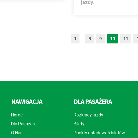
jazdy.
1
...
8
9
10
11
NAWIGACJA
DLA PASAŻERA
Home
Rozkłady jazdy
Dla Pasażera
Bilety
O Nas
Punkty doładowań biletów