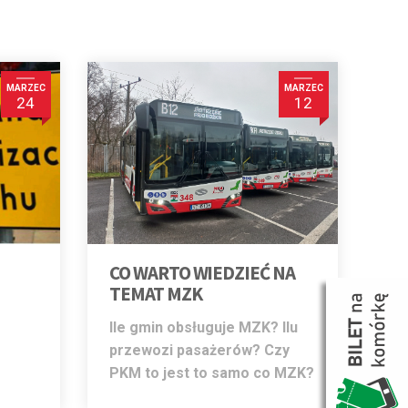
MARZEC
MARZEC
24
12
CO WARTO WIEDZIEĆ NA
TEMAT MZK
Ile gmin obsługuje MZK? Ilu
przewozi pasażerów? Czy
PKM to jest to samo co MZK?