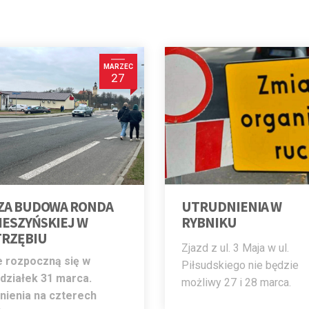
MARZEC
27
ZA BUDOWA RONDA
UTRUDNIENIA W
IESZYŃSKIEJ W
RYBNIKU
TRZĘBIU
Zjazd z ul. 3 Maja w ul.
 rozpoczną się w
Piłsudskiego nie będzie
działek 31 marca.
możliwy 27 i 28 marca.
nienia na czterech