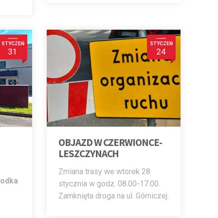
STYCZEŃ
STYCZEŃ
31
24
OBJAZD W CZERWIONCE-
LESZCZYNACH
Zmiana trasy we wtorek 28
rodka
stycznia w godz. 08.00-17.00.
Zamknięta droga na ul. Górniczej.