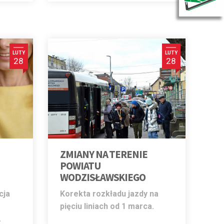
LUTY
LUTY
28
28
ZMIANY NA TERENIE
POWIATU
WODZISŁAWSKIEGO
cja
Korekta rozkładu jazdy na
pięciu liniach od 1 marca.
w.